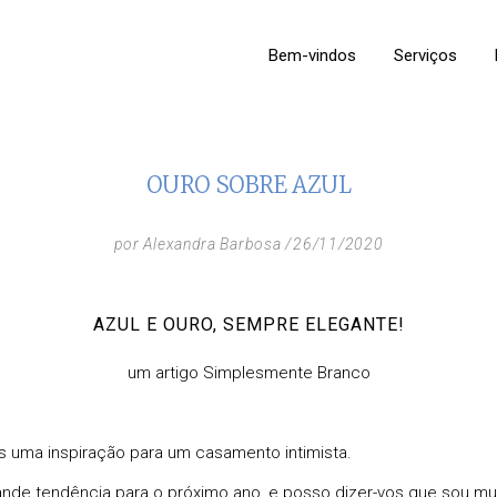
Bem-vindos
Serviços
OURO SOBRE AZUL
por
Alexandra Barbosa
26/11/2020
AZUL E OURO, SEMPRE ELEGANTE!
um artigo Simplesmente Branco
s uma inspiração para um casamento intimista.
ande tendência para o próximo ano, e posso dizer-vos que sou mui