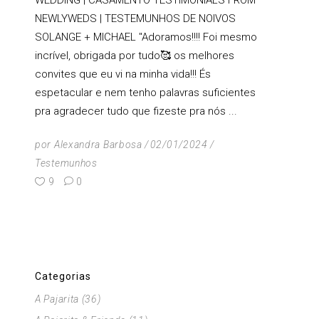
NEWLYWEDS | TESTEMUNHOS DE NOIVOS
SOLANGE + MICHAEL "Adoramos!!!! Foi mesmo
incrível, obrigada por tudo🥰 os melhores
convites que eu vi na minha vida!!! És
espetacular e nem tenho palavras suficientes
pra agradecer tudo que fizeste pra nós
por
Alexandra Barbosa
02/01/2024
Testemunhos
9
0
Categorias
A Pajarita
(36)